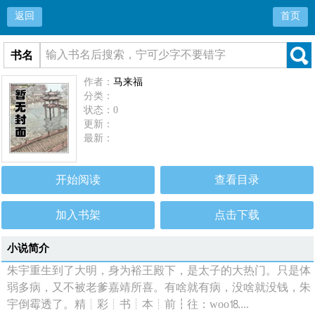
返回
首页
书名
作者：
马来福
分类：
状态：0
更新：
最新：
开始阅读
查看目录
加入书架
点击下载
小说简介
朱宇重生到了大明，身为裕王殿下，是太子的大热门。只是体
弱多病，又不被老爹嘉靖所喜。有啥就有病，没啥就没钱，朱
宇倒霉透了。精┊彩┊书┊本┊前┇往：wоо⒙...