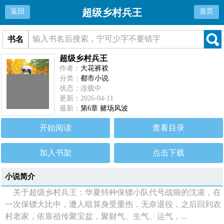
超级乡村兵王
返回
首页
书名
超级乡村兵王
作者：
大花裤衩
分类：
都市小说
状态：连载中
更新：2026-04-11
最新：
第6章 赌场风波
开始阅读
查看目录
加入书架
点击下载
小说简介
关于超级乡村兵王：华夏特种保镖小队代号战狼的沈凌，在
一次保镖大比中，遭人暗算身受重伤，无奈退役，之后回到农
村老家，依靠祖传聚宝盆，聚财气、生气、运气，...