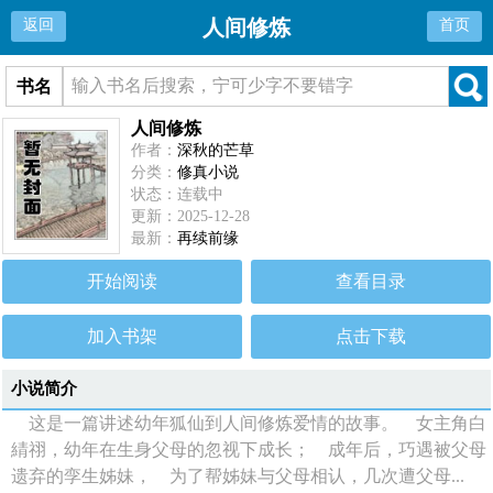
人间修炼
返回
首页
书名
人间修炼
作者：
深秋的芒草
分类：
修真小说
状态：连载中
更新：2025-12-28
最新：
再续前缘
开始阅读
查看目录
加入书架
点击下载
小说简介
这是一篇讲述幼年狐仙到人间修炼爱情的故事。 女主角白
綪祤，幼年在生身父母的忽视下成长； 成年后，巧遇被父母
遗弃的孪生姊妹， 为了帮姊妹与父母相认，几次遭父母...