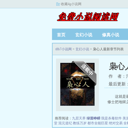
收藏4g小说网
首页
玄幻小说
修真小说
t8b7小说网
>
玄幻小说
> 枭心人最新章节列表
枭心
作 者：
最后更新：20
这就是
修士把地狱之
推荐阅读：
九层天界
绿茵峥嵘
我是杀毒软件
美
堂
混元道纪
教练万岁
都市全能巨星
绝对交易
全