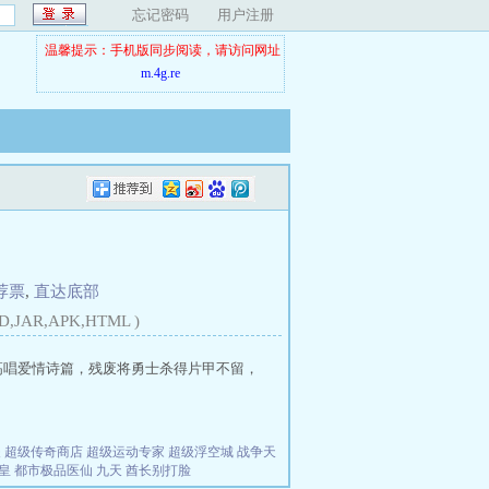
忘记密码
用户注册
温馨提示：手机版同步阅读，请访问网址
m.4g.re
荐票
,
直达底部
D,JAR,APK,HTML )
高唱爱情诗篇，残废将勇士杀得片甲不留，
夫
超级传奇商店
超级运动专家
超级浮空城
战争天
皇
都市极品医仙
九天
酋长别打脸