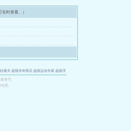
可实时查看。）
好屠夫
超级传奇商店
超级运动专家
超级浮
的特工
我夺舍了魔皇
都市极品医仙
九天
酋
最新章节。
者欣赏。