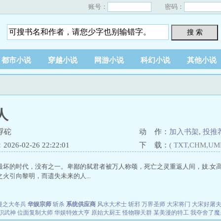
账号：
密码：
搜 索
都市小说
穿越小说
网游小说
科幻小说
其他小说
人
浮砣
动 作：
加入书架
,
投推
26-02-26 22:22:01
下 载：
(
TXT
,CHM,UM
最坏的时代，没有之一。卑鄙的弑君者被万人称颂，死亡之灵重返人间，妓.女
火引向黎明，而遗失未来的人...
漫之大冬兵
华娱宗师
斩杀
系统供应商
风水大术士
斩邪
万界圣师
大宋将门
大宋好屠
职武神
位面复制大师
华娱特效大亨
原始大厨王
怪物聊天群
某美漫的特工
我夺舍了魔