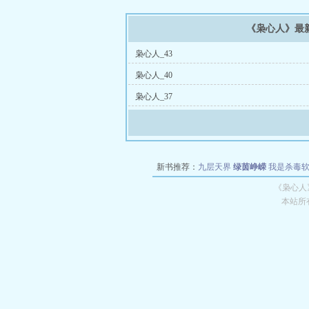
《枭心人》最
枭心人_43
枭心人_40
枭心人_37
新书推荐：
九层天界
绿茵峥嵘
我是杀毒
空城
战争天堂
混元道纪
教练万岁
都市全
《枭心人
本站所