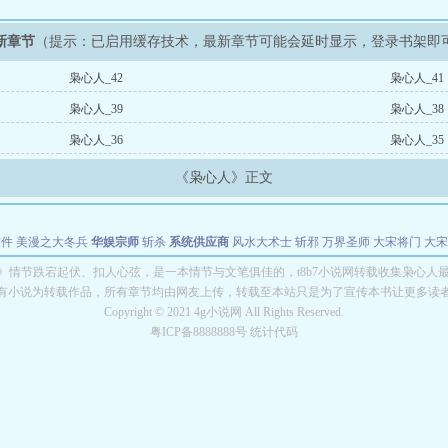
新章节
（提示：已启用缓存技术，最新章节可能会延时显示，登录书架即
枭心人_42
枭心人_41
枭心人_39
枭心人_38
枭心人_36
枭心人_35
《枭心人》正文
软件
美漫之大冬兵
华娱宗师
斩杀
系统供应商
风水大术士
斩邪
万界圣师
大宋将门
大宋
能巨星
绝对交易
全职武神
位面复制大师
华娱特效大亨
原始大厨王
怪物聊天群
某美漫
》情节跌宕起伏、扣人心弦，是一本情节与文笔俱佳的，t8b7小说网转载收集枭心人
有小说为转载作品，所有章节均由网友上传，转载至本站只是为了宣传本书让更多读
长别打脸
Copyright © 2021 4g小说网 All Rights Reserved.
粤ICP备8888888号 统计代码