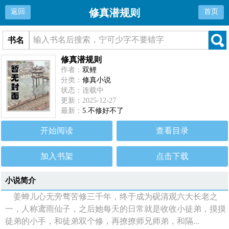
修真潜规则
返回
首页
书名
修真潜规则
作者：
双鲤
分类：
修真小说
状态：连载中
更新：2025-12-27
最新：
5.不修好不了
开始阅读
查看目录
加入书架
点击下载
小说简介
姜蝉儿心无旁骛苦修三千年，终于成为砚清观六大长老之
一，人称鸢雨仙子，之后她每天的日常就是收收小徒弟，摸摸
徒弟的小手，和徒弟双个修，再撩撩师兄师弟，和隔...