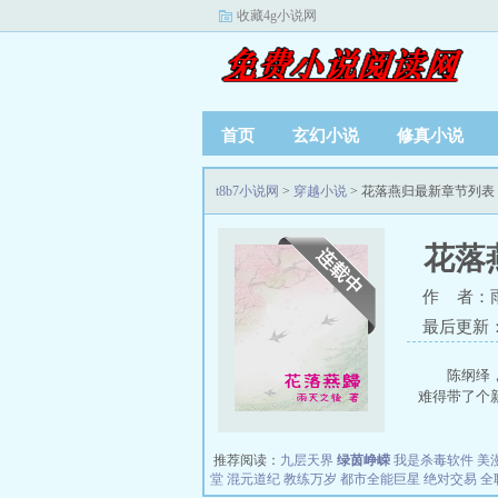
收藏4g小说网
首页
玄幻小说
修真小说
t8b7小说网
>
穿越小说
> 花落燕归最新章节列表
花落
作 者：
最后更新：20
陈纲绎
难得带了个新
推荐阅读：
九层天界
绿茵峥嵘
我是杀毒软件
美
堂
混元道纪
教练万岁
都市全能巨星
绝对交易
全