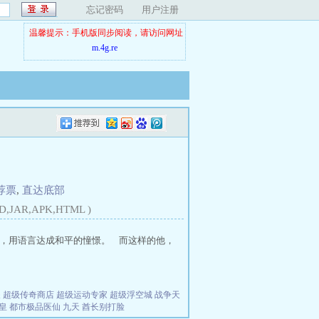
忘记密码
用户注册
温馨提示：手机版同步阅读，请访问网址
m.4g.re
荐票
,
直达底部
D,JAR,APK,HTML )
，用语言达成和平的憧憬。 而这样的他，
夫
超级传奇商店
超级运动专家
超级浮空城
战争天
皇
都市极品医仙
九天
酋长别打脸