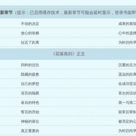
最新章节
（提示：已启用缓存技术，最新章节可能会延时显示，登录书架
不动的决定
成果的展
放心的依赖
心中的选
拉近了距离
为时仍尚
《花落燕归》正文
同样的过往
沉重的压
隐藏的疲惫
遥远的距
自己的梦想
在成功背
语言的隔阂
首次的活
各自的特色
第一与第
誓言的开始
前辈后辈
神秘的座位
被否定的
真正重要的
为时仍尚