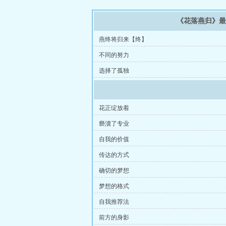
《花落燕归》
燕终将归来【终】
不同的努力
选择了孤独
花正绽放着
褻瀆了专业
自我的价值
传达的方式
确切的梦想
梦想的格式
自我推荐法
前方的身影