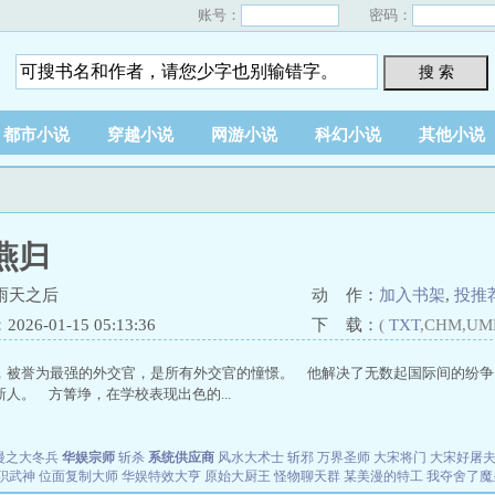
账号：
密码：
搜 索
都市小说
穿越小说
网游小说
科幻小说
其他小说
燕归
雨天之后
动 作：
加入书架
,
投推
26-01-15 05:13:36
下 载：
(
TXT
,CHM,UM
，被誉为最强的外交官，是所有外交官的憧憬。 他解决了无数起国际间的纷争
人。 方箐埩，在学校表现出色的...
漫之大冬兵
华娱宗师
斩杀
系统供应商
风水大术士
斩邪
万界圣师
大宋将门
大宋好屠
职武神
位面复制大师
华娱特效大亨
原始大厨王
怪物聊天群
某美漫的特工
我夺舍了魔