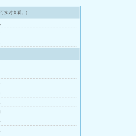
即可实时查看。）
现
择
早
力
离
后
动
二
制
心
早