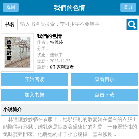
我們的色情
返回
首页
书名
我們的色情
作者：
特麗莎
分类：
状态：连载中
更新：2025-12-25
最新：
6作家與讀者
开始阅读
查看目录
加入书架
点击下载
小说简介
林達讓妙妙躺在衣服上，她那狂亂的散髮躺在瑩白的衣服上
頭顯得好邪魅，嬌乳像是綻放著醞釀好的乳香，一種屬於性的
氣味蔓延開來。他將她的裙子小心脫掉，雪白修長...