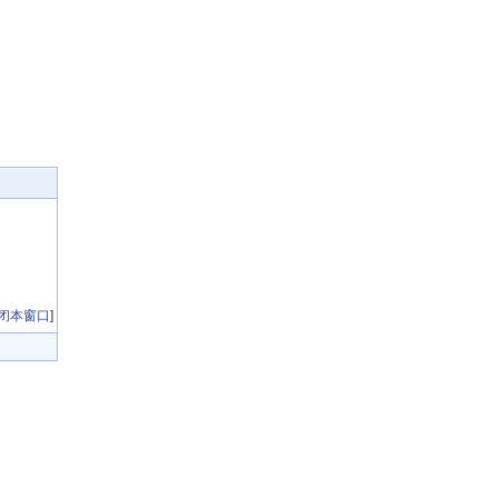
闭本窗口
]