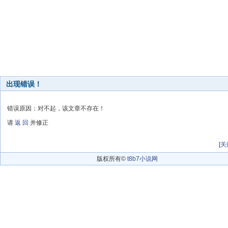
出现错误！
错误原因：对不起，该文章不存在！
请
返 回
并修正
[
关
版权所有©
t8b7小说网