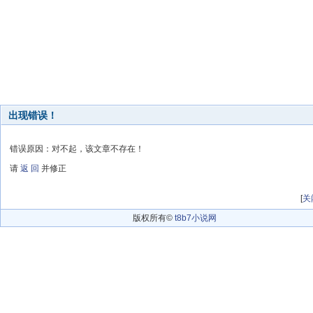
出现错误！
错误原因：对不起，该文章不存在！
请
返 回
并修正
[
关
版权所有©
t8b7小说网